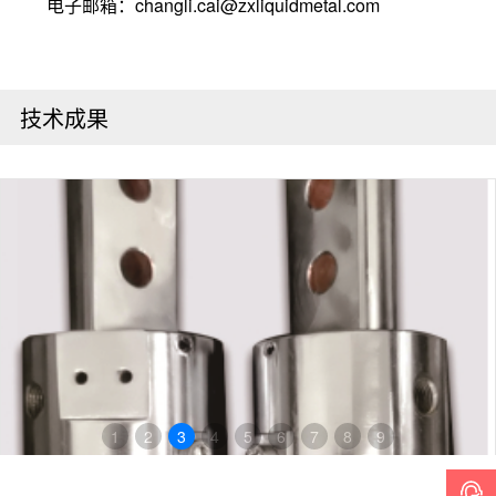
电子邮箱：changli.cai@zxliquidmetal.com
技术成果
1
2
3
4
5
6
7
8
9