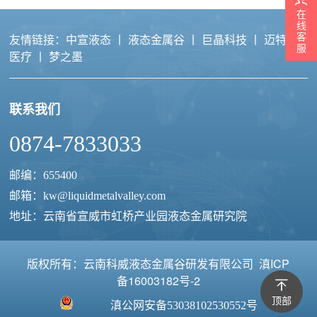
在
线
客
友情链接：
中宣液态
丨
液态金属谷
丨
巨晶科技
丨
迈特力
服
医疗
丨
梦之墨
联系我们
液态金属导电滑环
0874-7833033
邮编：655400
邮箱：
kw@liquidmetalvalley.com
地址：云南省宣威市虹桥产业园液态金属研究院
版权所有：云南科威液态金属谷研发有限公司
滇ICP
备16003182号-2
顶部
滇公网安备53038102530552号