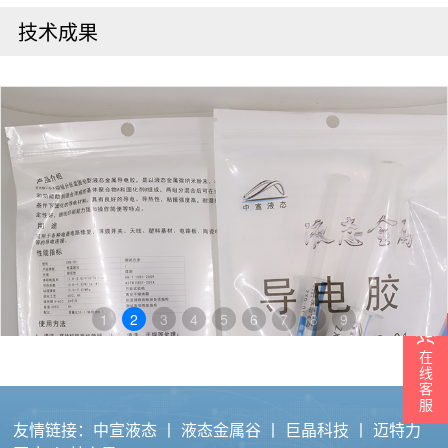
技术成果
1
2
3
4
5
6
7
8
9
在
线
客
服
友情链接：
中宣液态
丨
液态金属谷
丨
巨晶科技
丨
迈特力