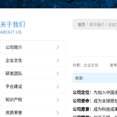
关于我们
首页
/
关于我们
/
企业
ABOUT US
公司简介

企业文化

分类：
企业文化
发布
研发团队

概要:
平台建设

公司定位：
为加入中国
知识产权

公司使命：
成为全球原
公司愿景：
成为科技成
资质荣誉
