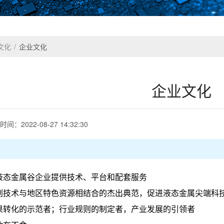
文化
/
企业文化
企业文化
时间：
2022-08-27 14:32:30
液态金属谷企业提供技术、平台和配套服务
创技术与地区特色资源相结合的杰出典范，促进液态金属尖端科
果转化的示范者；行业规则的制定者，产业发展的引领者