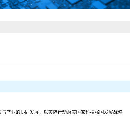
技与产业的协同发展，以实际行动落实国家科技强国发展战略