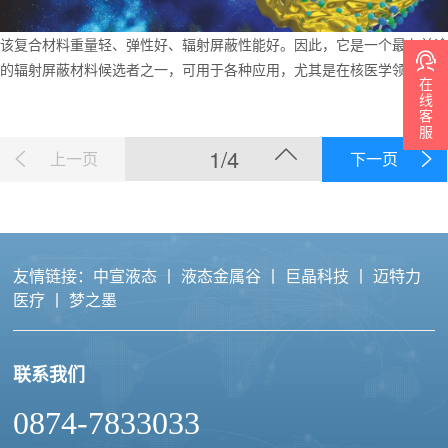
该复合材料重量轻、弹性好、辐射屏蔽性能好。因此，它是一个最有前途
的辐射屏蔽材料候选者之一，可用于各种应用，尤其是在核医学领域。
在
线
客
服
1/4
上一页
下一页
友情链接：
中宣液态
丨
液态金属谷
丨
巨晶科技
丨
迈特力
医疗
丨
梦之墨
联系我们
0874-7833033