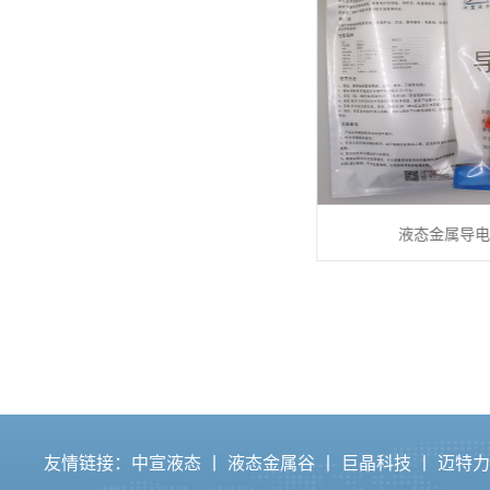
磷锡合金材料
液态金属导电胶
友情链接：
中宣液态
丨
液态金属谷
丨
巨晶科技
丨
迈特