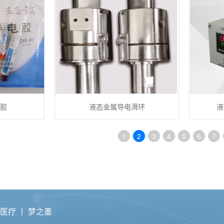
液态金属导电滑环
液态金
1
2
3
4
5
6
7
力医疗
丨
梦之墨