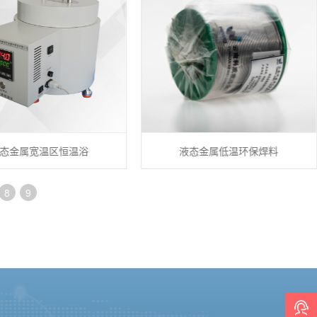
属宽温区恒温浴
液态金属低温环保焊料
8
9