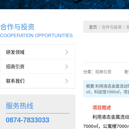
合作与投资
首页
/
合作与投资
/
COOPERATION OPPORTUNITIES
研发领域

招商引资

分类：
招商引资
发
联系我们

概要:
利用液态金属流动性
㎡，科技馆1000㎡，
服务热线
项目简述
利用液态金属流动性
0874-7833033
7000㎡，公寓楼70