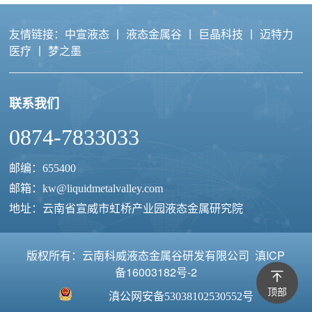
友情链接：
中宣液态
丨
液态金属谷
丨
巨晶科技
丨
迈特力
医疗
丨
梦之墨
联系我们
液态金属导电胶
0874-7833033
邮编：655400
邮箱：
kw@liquidmetalvalley.com
地址：云南省宣威市虹桥产业园液态金属研究院
版权所有：云南科威液态金属谷研发有限公司
滇ICP
备16003182号-2
顶部
滇公网安备53038102530552号