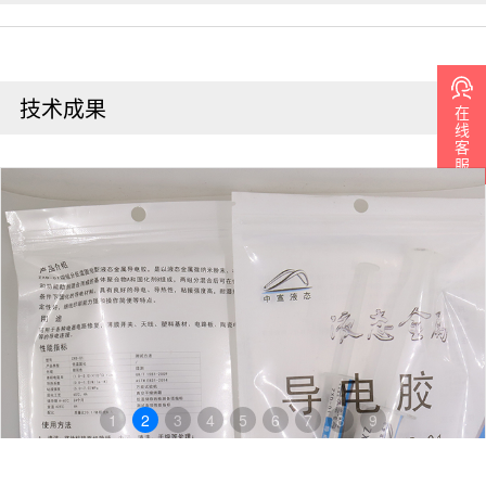
技术成果
在
线
客
服
1
2
3
4
5
6
7
8
9