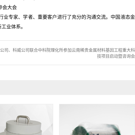
参会大会
业专家、学者、重要客户进行了充分的沟通交流。中国液态金
新工业体系。
公司、科威公司联合中科院理化所参加云南稀贵金属材料基因工程重大科
技项目启动暨咨询会