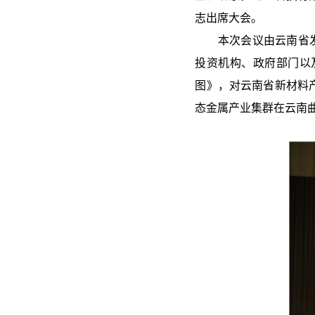
志出席大会。
本次会议由云南省发展
投资机构、政府部门以
图》，对云南省新材料
态金属产业集群在云南