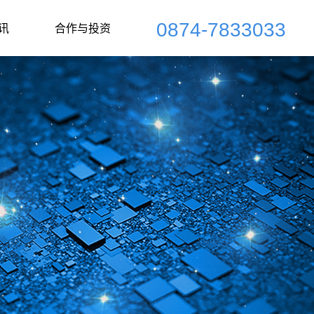
0874-7833033
讯
合作与投资