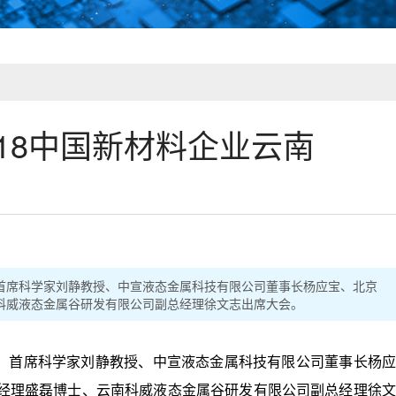
18中国新材料企业云南
活动，首席科学家刘静教授、中宣液态金属科技有限公司董事长杨应宝、北京
科威液态金属谷研发有限公司副总经理徐文志出席大会。
活动，首席科学家刘静教授、中宣液态金属科技有限公司董事长杨应
经理盛磊博士、云南科威液态金属谷研发有限公司副总经理徐文