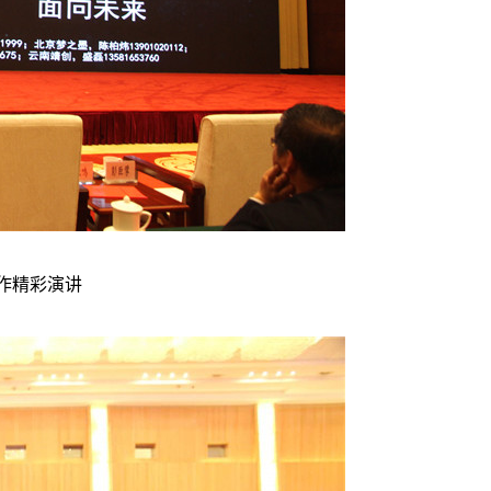
作精彩演讲