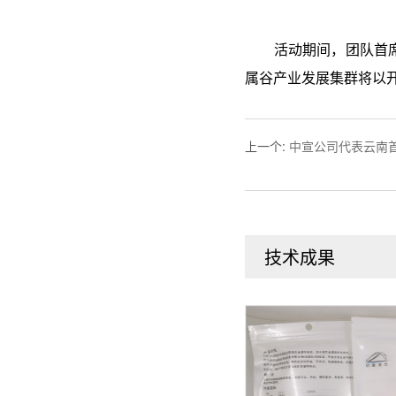
活动期间，团队首席科
属谷产业发展集群将以
上一个
:
中宣公司代表云南
技术成果