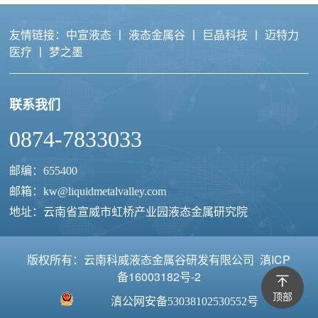
友情链接：
中宣液态
丨
液态金属谷
丨
巨晶科技
丨
迈特力
医疗
丨
梦之墨
联系我们
液态金属导电胶
0874-7833033
邮编：655400
邮箱：
kw@liquidmetalvalley.com
地址：云南省宣威市虹桥产业园液态金属研究院
版权所有：云南科威液态金属谷研发有限公司
滇ICP
备16003182号-2
顶部
滇公网安备53038102530552号