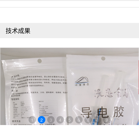
技术成果
在
线
客
服
1
2
3
4
5
6
7
8
9