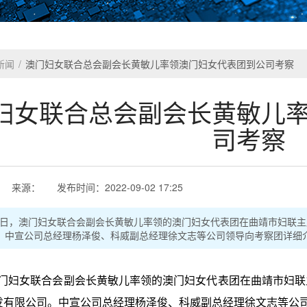
新闻
/
澳门妇女联合总会副会长黄敏儿率领澳门妇女代表团到公司考察
妇女联合总会副会长黄敏儿
司考察
来源：
发布时间：
2022-09-02 17:25
1月7日，澳门妇女联合会副会长黄敏儿率领的澳门妇女代表团在曲靖市妇
。中宣公司总经理杨泽俊、科威副总经理徐文志等公司领导向考察团详细
澳门妇女联合会副会长黄敏儿率领的澳门妇女代表团在曲靖市妇
发有限公司。中宣公司总经理杨泽俊、科威副总经理徐文志等公