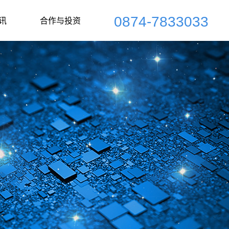
0874-7833033
讯
合作与投资