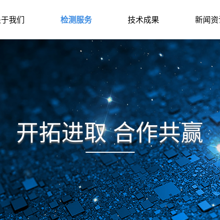
关于我们
检测服务
技术成果
新闻资
开拓进取 合作共赢