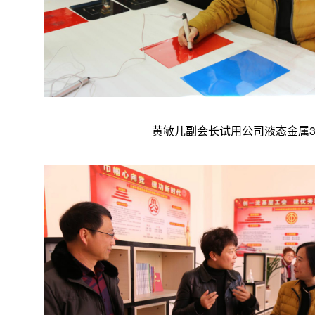
黄敏儿副会长试用公司液态金属3