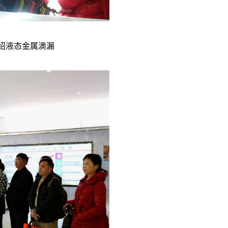
绍液态金属滴漏