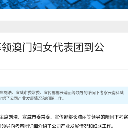
率领澳门妇女代表团到公
联主席刘浩、宣威市委常委、宣传部部长浦丽等领导的陪同下考察云南科威
介绍了公司产业发展情况和妇联工作。
联主席刘浩、宣威市委常委、宣传部部长浦丽等领导的陪同下考察
司领导向考察团详细介绍了公司产业发展情况和妇联工作。