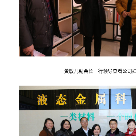
黄敏儿副会长一行领导查看公司