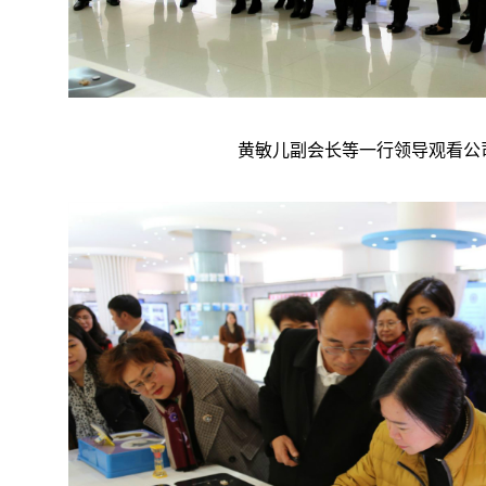
黄敏儿副会长等一行领导观看公