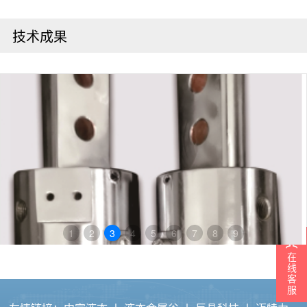
技术成果
1
2
3
4
5
6
7
8
9
在
线
客
服