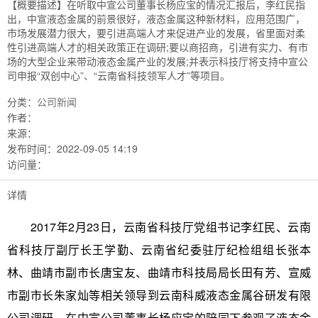
【概要描述】
在听取中宣公司董事长杨应宝的情况汇报后，李红民指
出，中宣液态金属的前景很好，液态金属这种新材料，应用范围广，
市场发展潜力很大，要引进高端人才来促进产业的发展，省里面对柔
性引进高端人才的相关政策正在调研;要以商招商，引进有实力、有市
场的大型企业来带动液态金属产业的发展;并表示科技厅将支持中宣公
司申报“双创中心”、“云南省科技领军人才”等项目。
分类：
公司新闻
作者：
来源：
发布时间：
2022-09-05 14:19
访问量：
详情
2017年2月23日，云南省科技厅党组书记李红民、云南
省科技厅副厅长王学勤、云南省纪委驻厅纪检组组长张本
林、曲靖市副市长唐宝友、曲靖市科技局局长田有芳、宣威
市副市长朱家灿等相关领导到云南科威液态金属谷研发有限
公司调研，在中宣公司董事长杨应宝的陪同下参观了液态金