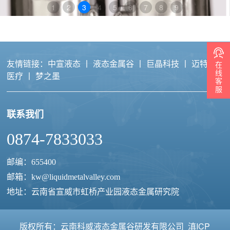
1
2
3
4
5
6
7
8
9
友情链接：
中宣液态
丨
液态金属谷
丨
巨晶科技
丨
迈特力
在
线
医疗
丨
梦之墨
客
服
联系我们
液态金属导电滑环
0874-7833033
邮编：655400
邮箱：
kw@liquidmetalvalley.com
地址：云南省宣威市虹桥产业园液态金属研究院
版权所有：云南科威液态金属谷研发有限公司
滇ICP