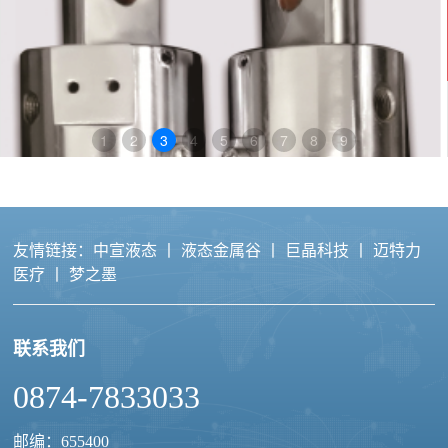
在
线
客
服
1
2
3
4
5
6
7
8
9
友情链接：
中宣液态
丨
液态金属谷
丨
巨晶科技
丨
迈特力
医疗
丨
梦之墨
联系我们
液态金属导电滑环
0874-7833033
邮编：655400