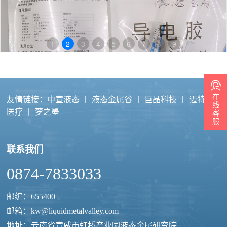
1
2
3
4
5
6
7
8
9
在
友情链接：
中宣液态
丨
液态金属谷
丨
巨晶科技
丨
迈特力
线
医疗
丨
梦之墨
客
服
联系我们
液态金属导电胶
0874-7833033
邮编：655400
邮箱：
kw@liquidmetalvalley.com
地址：云南省宣威市虹桥产业园液态金属研究院