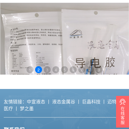
1
2
3
4
5
6
7
8
9
友情链接：
中宣液态
丨
液态金属谷
丨
巨晶科技
丨
迈特力
医疗
丨
梦之墨
在
线
客
服