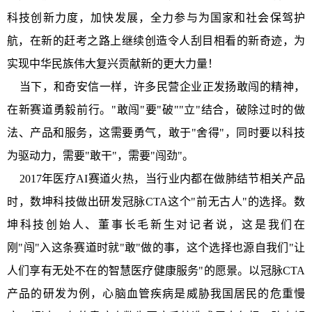
科技创新力度，加快发展，全力参与为国家和社会保驾护
航，在新的赶考之路上继续创造令人刮目相看的新奇迹，为
实现中华民族伟大复兴贡献新的更大力量！
当下，和奇安信一样，许多民营企业正发扬敢闯的精神，
在新赛道勇毅前行。"敢闯"要"破""立"结合，破除过时的做
法、产品和服务，这需要勇气，敢于"舍得"，同时要以科技
为驱动力，需要"敢干"，需要"闯劲"。
2017年医疗AI赛道火热，当行业内都在做肺结节相关产品
时，数坤科技做出研发冠脉CTA这个"前无古人"的选择。数
坤科技创始人、董事长毛新生对记者说，这是我们在
刚"闯"入这条赛道时就"敢"做的事，这个选择也源自我们"让
人们享有无处不在的智慧医疗健康服务"的愿景。以冠脉CTA
产品的研发为例，心脑血管疾病是威胁我国居民的危重慢