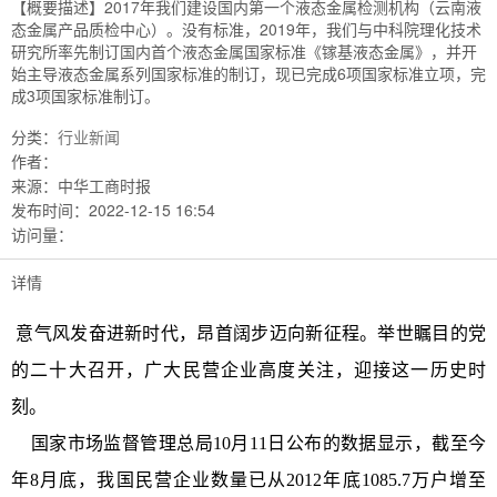
【概要描述】
2017年我们建设国内第一个液态金属检测机构（云南液
态金属产品质检中心）。没有标准，2019年，我们与中科院理化技术
研究所率先制订国内首个液态金属国家标准《镓基液态金属》，并开
始主导液态金属系列国家标准的制订，现已完成6项国家标准立项，完
成3项国家标准制订。
分类：
行业新闻
作者：
来源：
中华工商时报
发布时间：
2022-12-15 16:54
访问量：
详情
意气风发奋进新时代，昂首阔步迈向新征程。举世瞩目的党
的二十大召开，广大民营企业高度关注，迎接这一历史时
刻。
国家市场监督管理总局10月11日公布的数据显示，截至今
年8月底，我国民营企业数量已从2012年底1085.7万户增至