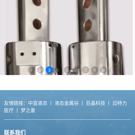
1
2
3
4
5
6
7
8
9
友情链接：
中宣液态
丨
液态金属谷
丨
巨晶科技
丨
迈特力
医疗
丨
梦之墨
联系我们