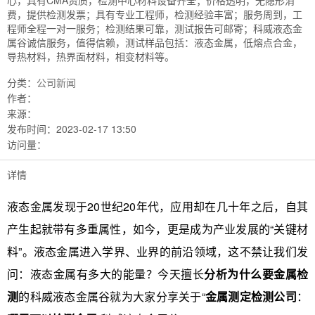
心，具有CMA资质，检测中心材料设备齐全；价格透明，无隐形消
费，提供检测发票；具有专业工程师，检测经验丰富；服务周到，工
程师全程一对一服务；检测结果可靠，测试报告可邮寄；科威液态金
属谷诚信服务，值得信赖，测试样品包括：液态金属，低熔点合金，
导热材料，热界面材料，相变材料等。
分类：
公司新闻
作者：
来源：
发布时间：
2023-02-17 13:50
访问量：
详情
液态金属发现于20世纪20年代，应用却在几十年之后，自其
产生起就带有多重属性，如今，更是成为产业发展的“关键材
料”。液态金属进入学界、业界的前沿领域，这不禁让我们发
问：液态金属有多大的能量？今天擅长
分析为什么要金属检
测
的科威液态金属谷就为大家分享关于“
金属测定检测公司
：