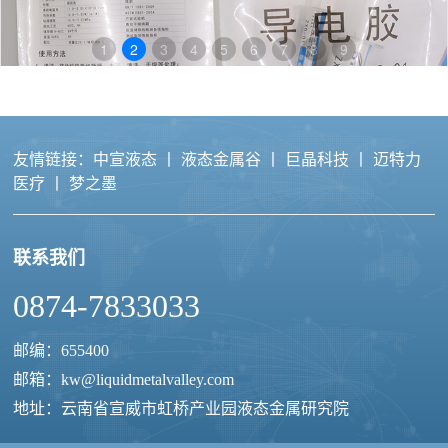
1
2
3
4
5
6
7
8
9
友情链接：
中宣液态
丨
液态金属谷
丨
巨晶科技
丨
迈特力
医疗
丨
梦之墨
联系我们
液态金属导电胶
0874-7833033
邮编：655400
邮箱：
kw@liquidmetalvalley.com
地址：云南省宣威市虹桥产业园液态金属研究院