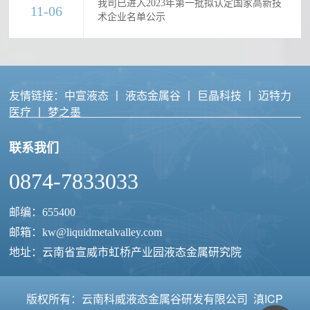
我司已进入2023年第一批拟认定国家高新技
11-06
术企业名单公示
友情链接：
中宣液态
丨
液态金属谷
丨
巨晶科技
丨
迈特力
医疗
丨
梦之墨
联系我们
0874-7833033
邮编：655400
邮箱：
kw@liquidmetalvalley.com
地址：云南省宣威市虹桥产业园液态金属研究院
版权所有：云南科威液态金属谷研发有限公司
滇ICP