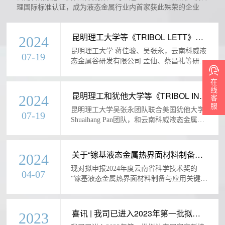
理国际标准认证，成为液态金属行业内首家获此殊荣的企业
昆明理工大学等《TRIBOL LETT》：
2024
液态金属基SiC/石墨烯混合纳米流体，
昆明理工大学 蒋佳骏、吴张永，云南科威液
用于极端高温液压传动介质
07-19
态金属谷研发有限公司 孟仙、蔡昌礼等研究
人员针对现有水基、油基及各类无水合成液
在
压传动介质高温稳定性差等问题，提供一种
线
以液态金属基纳米流体作为极端高温液压传
昆明理工和犹他大学等《TRIBOL IN
客
2024
动介质的新思路。
T》：高性能高温液压传动液态金属基
服
昆明理工大学吴张永团队联合美国犹他大学
SiC/石墨烯-Mo纳米流体
07-19
Shuaihang Pan团队，和云南科威液态金属谷
研发有限公司孟仙、蔡昌礼等研究人员在
《Tribology International》期刊
关于“镓基液态金属热界面材料制备与
2024
应用关键技术”科技成果申报2024年度
现对拟申报2024年度云南省科学技术奖的
云南省科学技术奖提名项目的公示
04-07
“镓基液态金属热界面材料制备与应用关键技
术”科技成果的项目名称、提名者及提名等
级、主要知识产权和标准规范等目录、主要
完成单位、主要完成人等内容进行公示。
喜讯 | 我司已进入2023年第一批拟认
2023
定国家高新技术企业名单公示