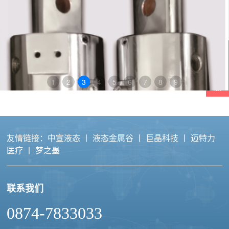
在
线
客
1
2
3
4
5
6
7
8
9
服
友情链接：
中宣液态
丨
液态金属谷
丨
巨晶科技
丨
迈特力
医疗
丨
梦之墨
联系我们
液态金属导电滑环
0874-7833033