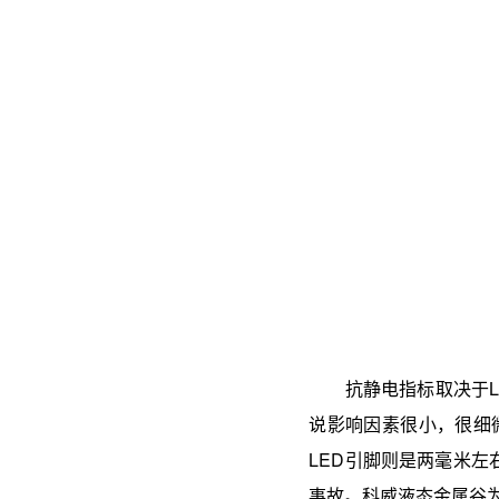
抗静电指标取决于LE
说影响因素很小，很细
LED引脚则是两毫米
事故。科威液态金属谷为