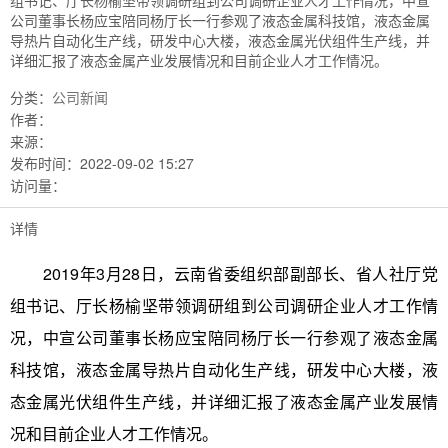
组书记、厅长杨榆坚带领调研组到公司调研企业人才工作情况，中宣
公司董事长杨应宝陪同杨厅长一行参观了液态金属科技馆，液态金属
导热片自动化生产线，研发中心大楼，液态金属光伏组件生产线，并
详细汇报了液态金属产业发展情况和目前企业人才工作情况。
分类：
公司新闻
作者：
来源：
发布时间：
2022-09-02 15:27
访问量：
详情
2019年3月28日，云南省委组织部副部长、省人社厅党
组书记、厅长杨榆坚带领调研组到公司调研企业人才工作情
况，中宣公司董事长杨应宝陪同杨厅长一行参观了液态金属
科技馆，液态金属导热片自动化生产线，研发中心大楼，液
态金属光伏组件生产线，并详细汇报了液态金属产业发展情
况和目前企业人才工作情况。