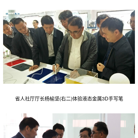
省人社厅厅长杨榆坚(右二)体验液态金属3D手写笔