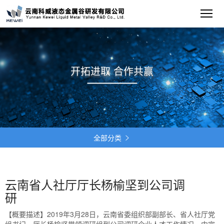
开拓进取 合作共赢
全部分类

云南省人社厅厅长杨榆坚到公司调
研
【概要描述】
2019年3月28日，云南省委组织部副部长、省人社厅党