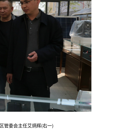
管委会主任艾炳辉(右一)