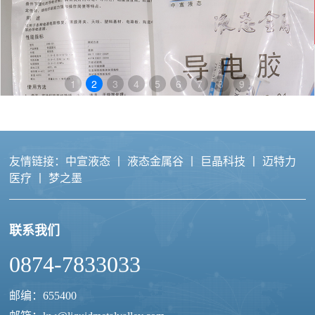
线
客
服
1
2
3
4
5
6
7
8
9
友情链接：
中宣液态
丨
液态金属谷
丨
巨晶科技
丨
迈特力
医疗
丨
梦之墨
联系我们
液态金属导电胶
0874-7833033
邮编：655400