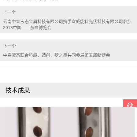
上一个
云南中宣液态金属科技有限公司携手宣威能科光伏科技有限公司参加
2018中国——东盟博览会
下一个
中宣液态联合科威、靖创、梦之墨共同参展第五届新博会
技术成果
在
线
客
服