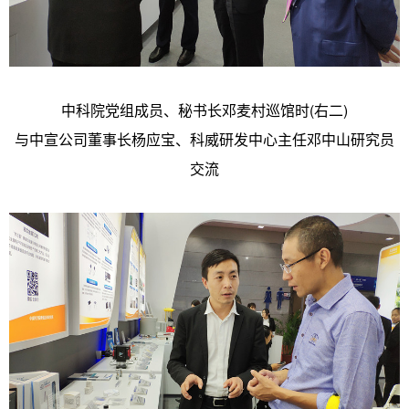
中科院党组成员、秘书长邓麦村巡馆时(右二)
与中宣公司董事长杨应宝、科威研发中心主任邓中山研究员
交流