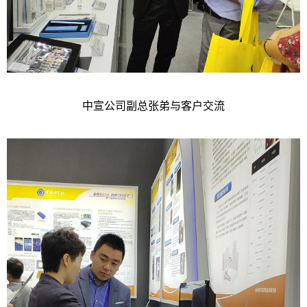
中宣公司副总张弟与客户交流