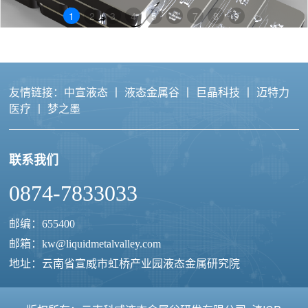
1
2
3
4
5
6
7
8
9
友情链接：
中宣液态
丨
液态金属谷
丨
巨晶科技
丨
迈特力
医疗
丨
梦之墨
联系我们
液态金属导电胶
0874-7833033
邮编：655400
邮箱：
kw@liquidmetalvalley.com
地址：云南省宣威市虹桥产业园液态金属研究院